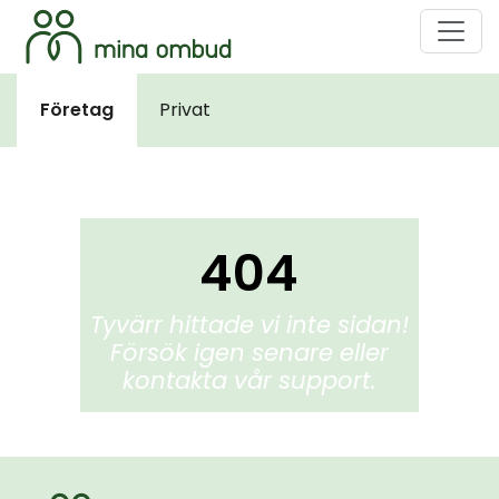
Företag
Privat
404
Tyvärr hittade vi inte sidan!
Försök igen senare eller
kontakta vår support.